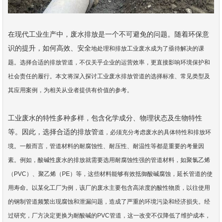
在现代工业生产中，废水排放是一个不可避免的问题。随着环保意
识的提升，如何高效、安全
地处理和排放工业废水成为了亟待解决的课
题。选择合适的排放管道，不仅关乎企业的运营效
率，更直接影响环境保护和
社会责任的履行。本文将深入探讨工业废水排放管道的选择标准、
常见类型及
其应用案例，为相关从业者提供有价值的参考。
工业废水的特性多种多样，包含化学成分、物理状态及生物特性
等。因此，选择合适的排放管
道，必须充分考虑废水的具体特性和排放环
境。一般而言，管道材料的耐腐蚀性、耐压性、耐
温性等都是重要的考量因
素。例如，酸碱性废水的排放就需要选用耐腐蚀性强的管道材料，如
聚氯乙烯
（PVC）、聚乙烯（PE）等，这些材料能够有效抵御酸碱腐蚀，延长管道的使
用寿命。
以某化工厂为例，该厂的废水主要包含高浓度的酸性物质，以往使用
的钢制管道频繁出现腐蚀
和泄漏问题，造成了严重的环境污染和经济损失。经
过研究，厂方决定更换为耐酸碱的PVC管道
，这一改变不仅降低了维护成本，