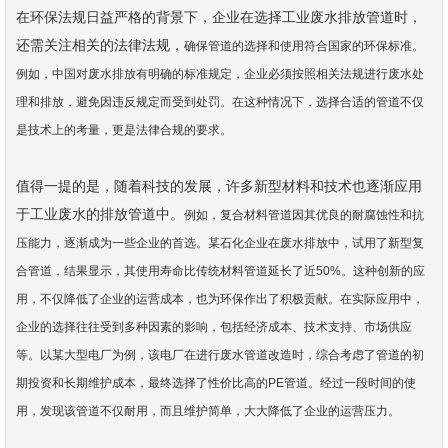
在环保法规日益严格的背景下，企业在选择工业废水排放管道时，
还需关注相关的法律法规，
确保管道的选择和使用符合国家的环保标准。
例如，中国对废水排放有明确的标准规定，企业
必须按照相关法规进行废水处
理和排放，避免因违反规定而受到处罚。在这种情况下，选择合
适的管道不仅
是技术上的考量，更是法律合规的要求。
值得一提的是，随着科技的发展，许多新型材料和技术也逐渐应用
于工业废水的排放管道中。
例如，复合材料管道因其优良的耐腐蚀性和抗
压能力，逐渐成为一些企业的首选。某石化企业
在废水排放中，试用了新型复
合管道，结果显示，其使用寿命比传统材料管道延长了近50%。这
种创新的应
用，不仅降低了企业的运营成本，也为环保作出了积极贡献。
在实际应用中，
企业的选择往往受到多种因素的影响，包括经济成本、技术支持、市场供应
等
。以某大型电厂为例，该电厂在进行废水管道改造时，综合考虑了管道的初
期投资和长期维护
成本，最终选择了性价比高的PE管道。经过一段时间的使
用，发现该管道不仅耐用，而且维护
简单，大大降低了企业的运营压力。