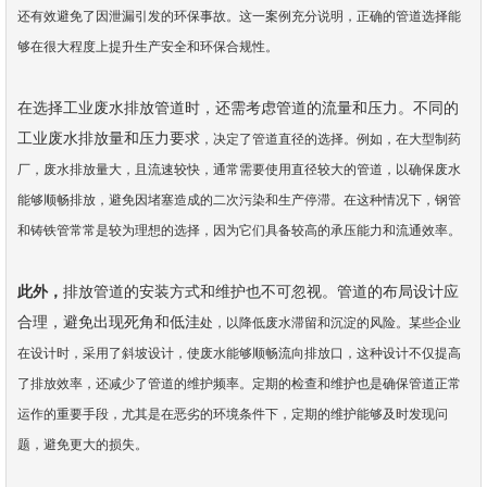
还有效避免了因泄漏引发的环保事故。这一案例充分说明，
正确的管道选择能
够在很大程度上提升生产安全和环保合规性。
在选择工业废水排放管道时，还需考虑管道的流量和压力。不同的
工业废水排放量和压力要求
，决定了管道直径的选择。例如，在大型制药
厂，废水排放量大，且流速较快，通常需要使用
直径较大的管道，以确保废水
能够顺畅排放，避免因堵塞造成的二次污染和生产停滞。在这种
情况下，钢管
和铸铁管常常是较为理想的选择，因为它们具备较高的承压能力和流通效率。
此外，
排放管道的安装方式和维护也不可忽视。管道的布局设计应
合理，避免出现死角和低洼
处，以降低废水滞留和沉淀的风险。某些企业
在设计时，采用了斜坡设计，使废水能够顺畅流
向排放口，这种设计不仅提高
了排放效率，还减少了管道的维护频率。定期的检查和维护也是
确保管道正常
运作的重要手段，尤其是在恶劣的环境条件下，定期的维护能够及时发现问
题，
避免更大的损失。